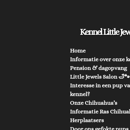
Ga
direct
naar
Kennel Little Jew
de
hoofdinhoud
Home
Informatie over onze k
Pension & dagopvang
Little Jewels Salon 🛁
Interesse in een pup v
kennel?
Onze Chihuahua’s
Informatie Ras Chihu
Herplaatsers
Door ons gefokte pups