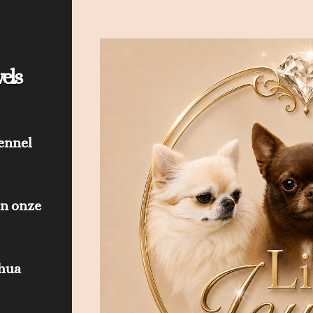
els
ennel

an onze
ahua