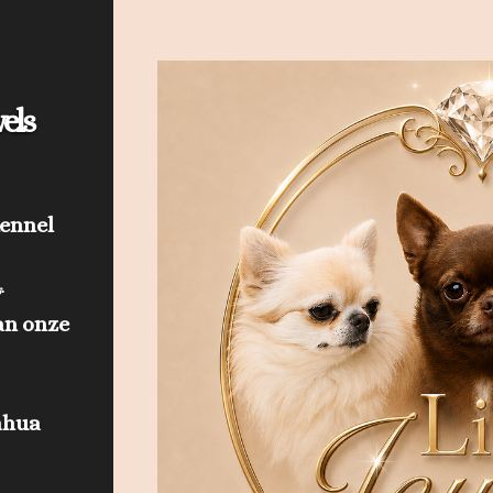
els
kennel

an onze
ahua
s