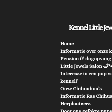
Ga
direct
naar
Kennel Little Jew
de
hoofdinhoud
Home
Informatie over onze 
Pension & dagopvang
Little Jewels Salon 🛁
Interesse in een pup v
kennel?
Onze Chihuahua’s
Informatie Ras Chihu
Herplaatsers
Door ons gefokte pup