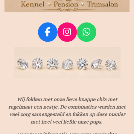
F
I
W
a
n
h
c
s
a
e
t
t
b
a
s
o
g
A
o
r
p
Wij fokken met onze lieve knappe chi's met
k
a
p
regelmaat een nestje. De combinaties worden met
m
veel zorg samengesteld en fokken op deze manier
met heel veel liefde onze pups.