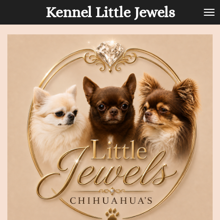
Kennel Little Jewels
Ga
direct
naar
de
hoofdinhoud